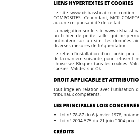
LIENS HYPERTEXTES ET COOKIES
Le site www.xtsbassboat.com contient 
COMPOSITES. Cependant, MCR COMPOSITES
aucune responsabilité de ce fait.
La navigation sur le site www.xtsbassboat
un fichier de petite taille, qui ne perme
ordinateur sur un site. Les données ains
diverses mesures de fréquentation.
Le refus d'installation d'un cookie peut 
de la manière suivante, pour refuser l'ins
choisissez Bloquer tous les cookies. Val
cookies. Validez sur Ok.
DROIT APPLICABLE ET ATTRIBUTIO
Tout litige en relation avec l'utilisation
tribunaux compétents.
LES PRINCIPALES LOIS CONCERNÉ
Loi n° 78-87 du 6 janvier 1978, notamme
Loi n° 2004-575 du 21 juin 2004 pour
CRÉDITS