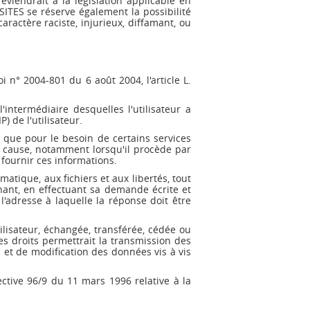
iendrait à la législation applicable en
SITES se réserve également la possibilité
ractère raciste, injurieux, diffamant, ou
 n° 2004-801 du 6 août 2004, l'article L.
'intermédiaire desquelles l'utilisateur a
) de l'utilisateur.
 que pour le besoin de certains services
e cause, notamment lorsqu'il procède par
 fournir ces informations.
matique, aux fichiers et aux libertés, tout
rnant, en effectuant sa demande écrite et
l'adresse à laquelle la réponse doit être
ilisateur, échangée, transférée, cédée ou
 droits permettrait la transmission des
 et de modification des données vis à vis
ective 96/9 du 11 mars 1996 relative à la