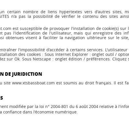
un certain nombre de liens hypertextes vers d'autres sites, m
 n'a pas la possibilité de vérifier le contenu des sites ainsi
.com est susceptible de provoquer l'installation de cookie(s) sur l'
t pas l'identification de l'utilisateur, mais qui enregistre des i
i obtenues visent à faciliter la navigation ultérieure sur le si
entraîner l'impossibilité d'accéder à certains services. L'utilisateu
tallation des cookies : Sous Internet Explorer : onglet outil / optio
idez sur Ok. Sous Netscape : onglet édition / préférences. Cliquez 
N DE JURIDICTION
 du site www.xtsbassboat.com est soumis au droit français. Il est fa
ES
nt modifiée par la loi n° 2004-801 du 6 août 2004 relative à l'infor
 la confiance dans l'économie numérique.