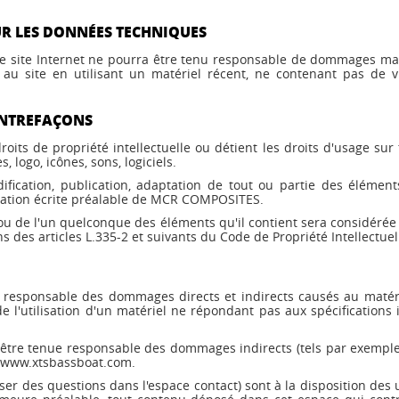
UR LES DONNÉES TECHNIQUES
. Le site Internet ne pourra être tenu responsable de dommages matéri
er au site en utilisant un matériel récent, ne contenant pas de 
ONTREFAÇONS
ts de propriété intellectuelle ou détient les droits d'usage sur t
 logo, icônes, sons, logiciels.
ification, publication, adaptation de tout ou partie des élémen
risation écrite préalable de MCR COMPOSITES.
 ou de l'un quelconque des éléments qu'il contient sera considéré
des articles L.335-2 et suivants du Code de Propriété Intellectuel
ponsable des dommages directs et indirects causés au matériel d
e l'utilisation d'un matériel ne répondant pas aux spécifications i
re tenue responsable des dommages indirects (tels par exemple
te www.xtsbassboat.com.
poser des questions dans l'espace contact) sont à la disposition de