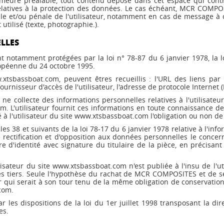
meure préalable, tout contenu déposé dans cet espace qui contrev
relatives à la protection des données. Le cas échéant, MCR COMPO
ile et/ou pénale de l'utilisateur, notamment en cas de message à ca
utilisé (texte, photographie.).
LLES
 notamment protégées par la loi n° 78-87 du 6 janvier 1978, la loi
ropéenne du 24 octobre 1995.
w.xtsbassboat.com, peuvent êtres recueillis : l'URL des liens par l
rnisseur d'accès de l'utilisateur, l'adresse de protocole Internet (IP
 collecte des informations personnelles relatives à l'utilisateur
m. L'utilisateur fournit ces informations en toute connaissance d
sé à l'utilisateur du site www.xtsbassboat.com l'obligation ou non de
 38 et suivants de la loi 78-17 du 6 janvier 1978 relative à l'infor
de rectification et d'opposition aux données personnelles le conce
 d'identité avec signature du titulaire de la pièce, en précisant 
isateur du site www.xtsbassboat.com n'est publiée à l'insu de l'ut
 tiers. Seule l'hypothèse du rachat de MCR COMPOSITES et de ses
r qui serait à son tour tenu de la même obligation de conservation
.com.
les dispositions de la loi du 1er juillet 1998 transposant la dir
es.