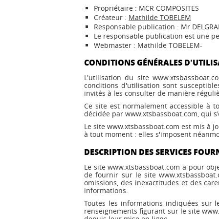
Propriétaire : MCR COMPOSITES
Créateur :
Mathilde TOBELEM
Responsable publication : Mr DELGR
Le responsable publication est une 
Webmaster : Mathilde TOBELEM-
CONDITIONS GÉNÉRALES D'UTILIS
L'utilisation du site www.xtsbassboat.c
conditions d'utilisation sont susceptib
invités à les consulter de manière réguli
Ce site est normalement accessible à t
décidée par www.xtsbassboat.com, qui s'e
Le site www.xtsbassboat.com est mis à jo
à tout moment : elles s'imposent néanmoin
DESCRIPTION DES SERVICES FOUR
Le site www.xtsbassboat.com a pour obje
de fournir sur le site www.xtsbassboat
omissions, des inexactitudes et des caren
informations.
Toutes les informations indiquées sur le
renseignements figurant sur le site www.
depuis leur mise en ligne.