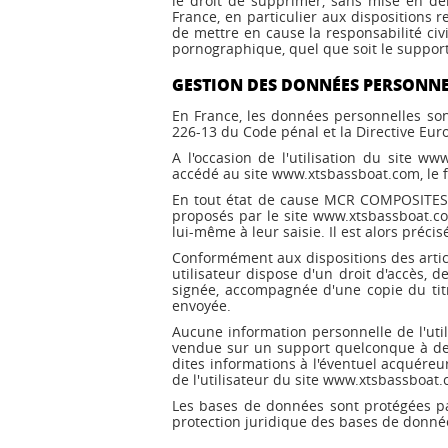
le droit de supprimer, sans mise en de
France, en particulier aux dispositions 
de mettre en cause la responsabilité civ
pornographique, quel que soit le support 
GESTION DES DONNÉES PERSONNE
En France, les données personnelles sont
226-13 du Code pénal et la Directive Eu
A l'occasion de l'utilisation du site ww
accédé au site www.xtsbassboat.com, le fou
En tout état de cause MCR COMPOSITES ne
proposés par le site www.xtsbassboat.co
lui-même à leur saisie. Il est alors préci
Conformément aux dispositions des articles
utilisateur dispose d'un droit d'accès, 
signée, accompagnée d'une copie du titre
envoyée.
Aucune information personnelle de l'util
vendue sur un support quelconque à des
dites informations à l'éventuel acquéreu
de l'utilisateur du site www.xtsbassboat
Les bases de données sont protégées par 
protection juridique des bases de donné