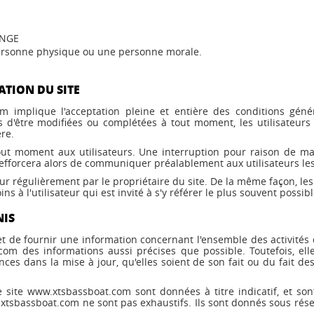
ANGE
personne physique ou une personne morale.
ATION DU SITE
om implique l'acceptation pleine et entière des conditions généra
les d'être modifiées ou complétées à tout moment, les utilisateu
ère.
out moment aux utilisateurs. Une interruption pour raison de ma
fforcera alors de communiquer préalablement aux utilisateurs les 
ur régulièrement par le propriétaire du site. De la même façon, le
s à l'utilisateur qui est invité à s'y référer le plus souvent possi
NIS
t de fournir une information concernant l'ensemble des activités
.com des informations aussi précises que possible. Toutefois, el
ces dans la mise à jour, qu'elles soient de son fait ou du fait des
 site www.xtsbassboat.com sont données à titre indicatif, et sont 
xtsbassboat.com ne sont pas exhaustifs. Ils sont donnés sous rés